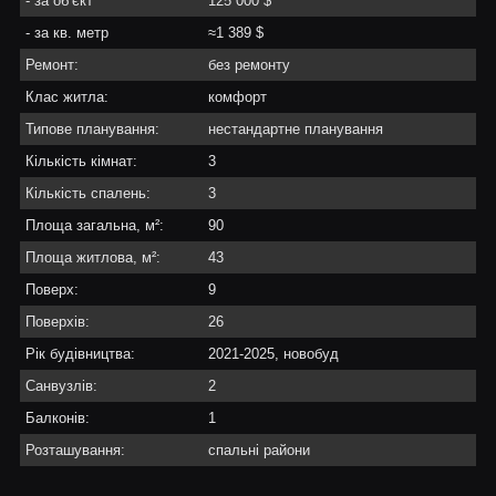
- за об’єкт
125 000 $
- за кв. метр
≈1 389 $
Ремонт:
без ремонту
Клас житла:
комфорт
Типове планування:
нестандартне планування
Кількість кімнат:
3
Кількість спалень:
3
Площа загальна, м²:
90
Площа житлова, м²:
43
Поверх:
9
Поверхів:
26
Рік будівництва:
2021-2025, новобуд
Санвузлів:
2
Балконів:
1
Розташування:
спальні райони