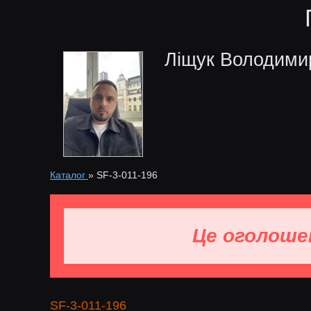
Ліщук Володими
Каталог
»
SF-3-011-196
Це оголоше
SF-3-011-196