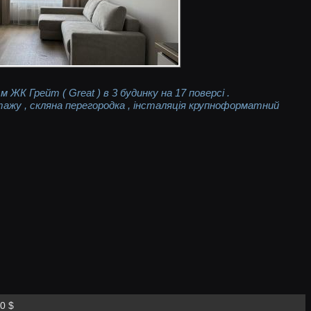
 ЖК Грейт ( Great ) в 3 будинку на 17 поверсі .
тажу , скляна перегородка , інсталяція крупноформатний
0 $