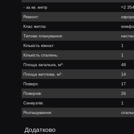
- за кв. метр
≈2 354
Ремонт:
єврор
Клас житла:
комфо
Типове планування:
неста
Кількість кімнат:
1
Кількість спалень:
1
Площа загальна, м²:
48
Площа житлова, м²:
14
Поверх:
17
Поверхів:
26
Санвузлів:
1
Розташування:
спальн
Додатково