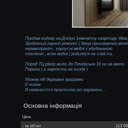
Продам видову на Дніпро 1кімнатну квартиру 48кв,м
Зроблений гарний ремонт ( двері прихованого мон
керамограніт , корпусні меблі з вбудованою
технікою , мʼякі меблі ) робилося на совість .
Поряд ТЦ рівер молл, до Печерська 10 хв на авто .
Паркінг ( в вартість не входе )
Можна під державні програми
Е-оселя
В наявності є практично всі варіанти…
Основна інформація
Ціна:
- за об’єкт
113 00