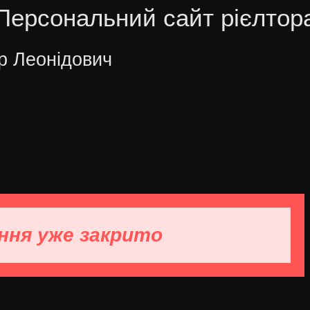
Персональний сайт рієлтор
р Леонідович
ння уже закрито