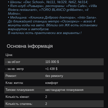
• Школы: «Dec School», №111, №329, №62, №314;
• Яхт-клуб «Ривьера», рестораны: «Pesto Cafe», «Villa
Riviera restaurant», «TORO BLANCO grill&wine», «il
Molino»;
• Медицина: «Клиника Доброго доктора», «Into-Sana».
До ближайшей станции метро «Осокорки» – всего 4
минуты езды на авто. Вблизи от ЖК есть остановки
маршруток и автобусов.
В наличии есть практически все варианты !
Основна інформація
Ціна:
- за об’єкт
115 000 $
- за кв. метр
≈1 438 $
Ремонт:
без ремонту
Клас житла:
комфорт
Типове планування:
нестандартне планування
Кількість кімнат:
2
Кількість спалень:
2