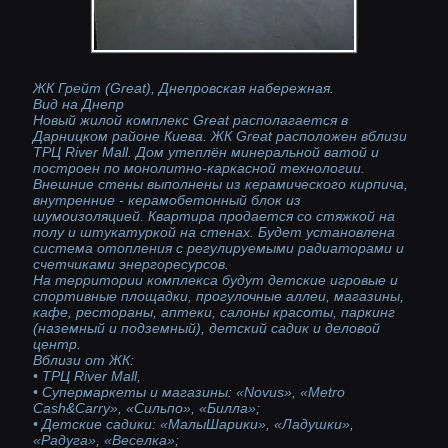
ЖК Грейт (Great), Днепровская набережная.
Вид на Днепр
Новый жилой комплекс Great располагается в
Дарницком районе Киева. ЖК Great расположен вблизи
ТРЦ River Mall. Дом утеплён минеральной ватой и
построен по монолитно-каркасной технологии.
Внешние стены выполнены из керамического кирпича,
внутренние - керамобетонный блок из
шумоизоляцией. Квартира продается со стяжкой на
полу и штукатуркой на стенах. Будет установлена
система отопления с регулируемыми радиаторами и
счетчиками энергоресурсов.
На территории комплекса будут детские игровые и
спортивные площадки, прогулочные аллеи, магазины,
кафе, рестораны, аптеки, салоны красоты, паркинг
(наземный и подземный), детский садик и деловой
центр.
Вблизи от ЖК:
• ТРЦ River Mall,
• Супермаркеты и магазины: «Novus», «Metro
Cash&Carry», «Сильпо», «Билла»;
• Детские садики: «МалыШарики», «Ладушки»,
«Радуга», «Веселка»;